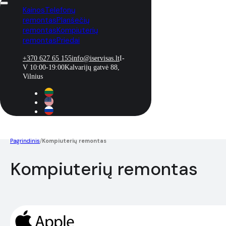
Kainos
Telefonų
remontas
Planšečių
remontas
Kompiuterių
remontas
Priedai
+370 627 65 155
info@iservisas.lt
I-
V 10:00-19:00
Kalvarijų gatvė 88,
Vilnius
Pagrindinis
/
Kompiuterių remontas
Kompiuterių remontas