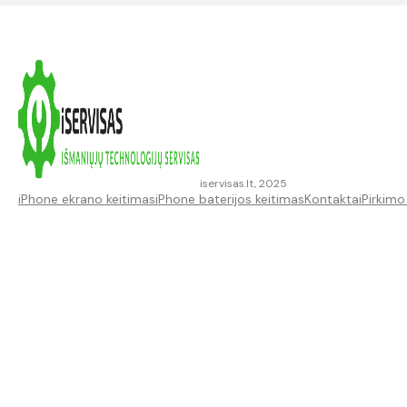
iservisas.lt, 2025
iPhone ekrano keitimas
iPhone baterijos keitimas
Kontaktai
Pirkimo