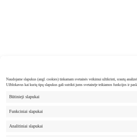
Naudojame slapukus (angl. cookies) tinkamam svetainės veikimui užtikrinti, srautų analizei, 
Užblokavus kai kurių tipų slapukus gali sutrikti jums svetainėje teikiamos funkcijos ir pa
Būtinieji slapukai
Funkciniai slapukai
Analitiniai slapukai