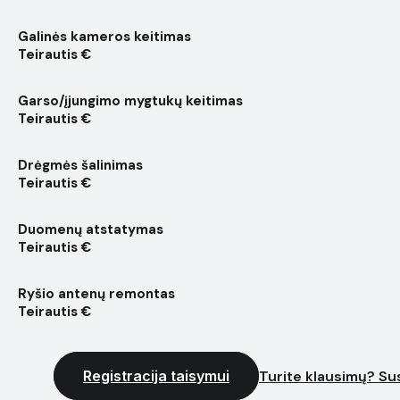
Galinės kameros keitimas
Teirautis €
Garso/įjungimo mygtukų keitimas
Teirautis €
Drėgmės šalinimas
Teirautis €
Duomenų atstatymas
Teirautis €
Ryšio antenų remontas
Teirautis €
Registracija taisymui
Turite klausimų? Sus