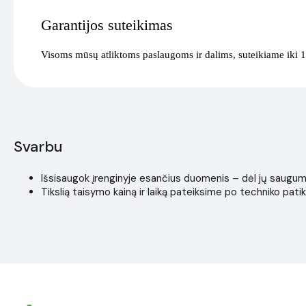
Garantijos suteikimas
Visoms mūsų atliktoms paslaugoms ir dalims, suteikiame iki 1
Svarbu
Išsisaugok įrenginyje esančius duomenis – dėl jų saugumo i
Tikslią taisymo kainą ir laiką pateiksime po techniko patik