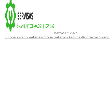
iservisas.lt, 2025
iPhone ekrano keitimas
iPhone baterijos keitimas
Kontaktai
Pirkimo