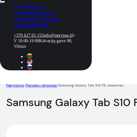
Kainos
Telefonų
remontas
Planšečių
remontas
Kompiuterių
remontas
Priedai
+370 627 65 155
info@iservisas.lt
I-
V 10:00-19:00
Kalvarijų gatvė 88,
Vilnius
Pagrindinis
/
Planšečių remontas
/
Samsung Galaxy Tab S10 FE remontas
Samsung Galaxy Tab S10 