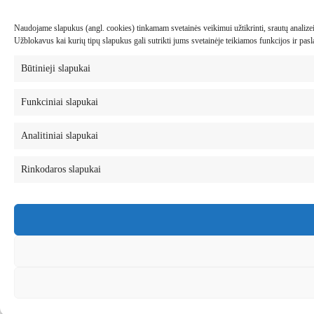
Naudojame slapukus (angl. cookies) tinkamam svetainės veikimui užtikrinti, srautų analizei, 
Užblokavus kai kurių tipų slapukus gali sutrikti jums svetainėje teikiamos funkcijos ir pa
Būtinieji slapukai
Funkciniai slapukai
Analitiniai slapukai
Rinkodaros slapukai