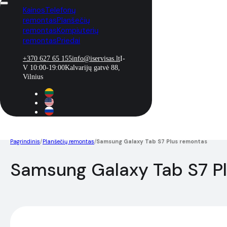
Kainos
Telefonų
remontas
Planšečių
remontas
Kompiuterių
remontas
Priedai
+370 627 65 155
info@iservisas.lt
I-
V 10:00-19:00
Kalvarijų gatvė 88,
Vilnius
Pagrindinis
/
Planšečių remontas
/
Samsung Galaxy Tab S7 Plus remontas
Samsung Galaxy Tab S7 P