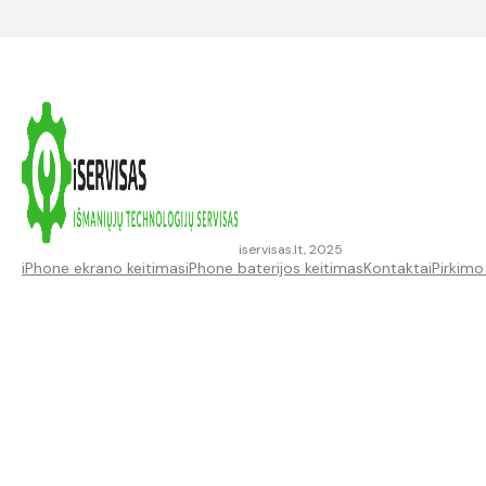
iservisas.lt, 2025
iPhone ekrano keitimas
iPhone baterijos keitimas
Kontaktai
Pirkimo