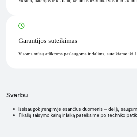
Ekrano, baterijos ir kt. dalių keitimas užtrunka vos nuo 20 mi
Garantijos suteikimas
Visoms mūsų atliktoms paslaugoms ir dalims, suteikiame iki 1
Svarbu
Išsisaugok įrenginyje esančius duomenis – dėl jų saugumo i
Tikslią taisymo kainą ir laiką pateiksime po techniko patik