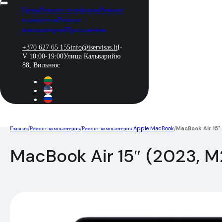
Цены
Ремонт телефонов
Ремонт
планшетов
Ремонт
компьютеров
Приложения
+370 627 65 155
info@iservisas.lt
I-
V 10:00-19:00
Улица Кальварийю
88, Вильнюс
Главная
/
Ремонт компьютеров
/
Ремонт компьютеров Apple MacBook
/
MacBook Air 15"
MacBook Air 15″ (2023, 