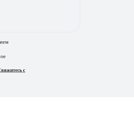
нием
ное
вяжитесь с