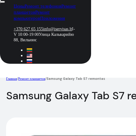
Цены
Ремонт телефонов
Ремонт
планшетов
Ремонт
компьютеров
Приложения
+370 627 65 155
info@iservisas.lt
I-
V 10:00-19:00
Улица Кальварийю
88, Вильнюс
Главная
/
Ремонт планшетов
/
Samsung Galaxy Tab S7 remontas
Samsung Galaxy Tab S7 r