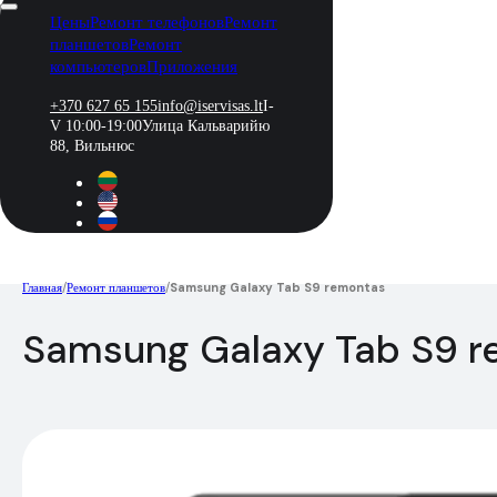
Цены
Ремонт телефонов
Ремонт
планшетов
Ремонт
компьютеров
Приложения
+370 627 65 155
info@iservisas.lt
I-
V 10:00-19:00
Улица Кальварийю
88, Вильнюс
Главная
/
Ремонт планшетов
/
Samsung Galaxy Tab S9 remontas
Samsung Galaxy Tab S9 