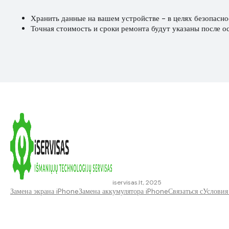
Хранить данные на вашем устройстве - в целях безопасно
Точная стоимость и сроки ремонта будут указаны после о
iservisas.lt, 2025
Замена экрана iPhone
Замена аккумулятора iPhone
Связаться с
Условия