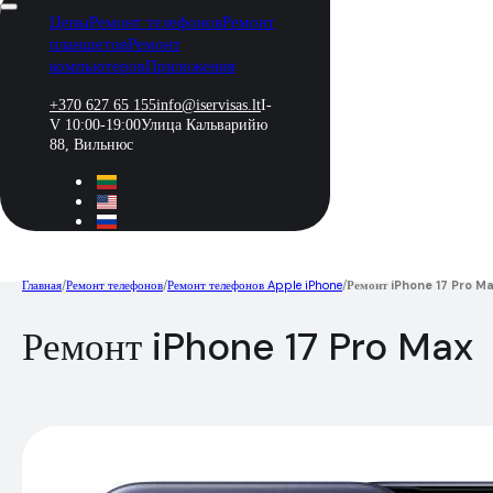
Цены
Ремонт телефонов
Ремонт
планшетов
Ремонт
компьютеров
Приложения
+370 627 65 155
info@iservisas.lt
I-
V 10:00-19:00
Улица Кальварийю
88, Вильнюс
Главная
/
Ремонт телефонов
/
Ремонт телефонов Apple iPhone
/
Ремонт iPhone 17 Pro M
Ремонт iPhone 17 Pro Max