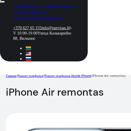
Цены
Ремонт телефонов
Ремонт
планшетов
Ремонт
компьютеров
Приложения
+370 627 65 155
info@iservisas.lt
I-
V 10:00-19:00
Улица Кальварийю
88, Вильнюс
Главная
/
Ремонт телефонов
/
Ремонт телефонов Apple iPhone
/
iPhone Air remontas
iPhone Air remontas