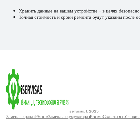
Хранить данные на вашем устройстве - в целях безопасно
Точная стоимость и сроки ремонта будут указаны после о
iservisas.lt, 2025
Замена экрана iPhone
Замена аккумулятора iPhone
Связаться с
Условия