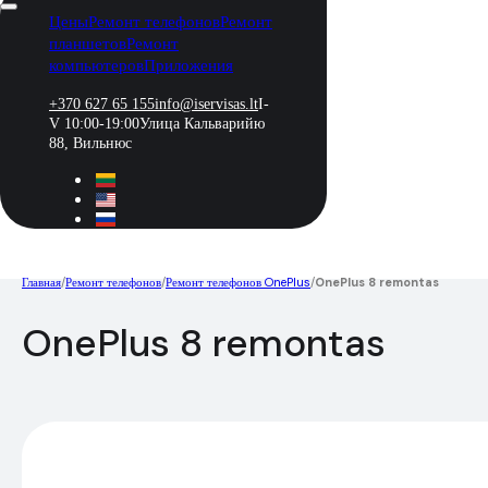
Цены
Ремонт телефонов
Ремонт
планшетов
Ремонт
компьютеров
Приложения
+370 627 65 155
info@iservisas.lt
I-
V 10:00-19:00
Улица Кальварийю
88, Вильнюс
Главная
/
Ремонт телефонов
/
Ремонт телефонов OnePlus
/
OnePlus 8 remontas
OnePlus 8 remontas