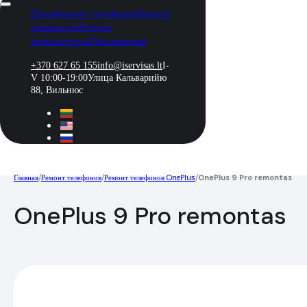
Цены
Ремонт телефонов
Ремонт
планшетов
Ремонт
компьютеров
Приложения
+370 627 65 155
info@iservisas.lt
I-
V 10:00-19:00
Улица Кальварийю
88, Вильнюс
Главная
/
Ремонт телефонов
/
Ремонт телефонов OnePlus
/
OnePlus 9 Pro remontas
OnePlus 9 Pro remontas