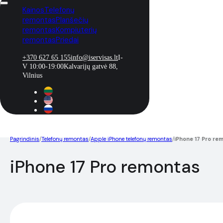
Kainos
Telefonų
remontas
Planšečių
remontas
Kompiuterių
remontas
Priedai
+370 627 65 155
info@iservisas.lt
I-
V 10:00-19:00
Kalvarijų gatvė 88,
Vilnius
Pagrindinis
/
Telefonų remontas
/
Apple iPhone telefonų remontas
/
iPhone 17 Pro re
iPhone 17 Pro remontas