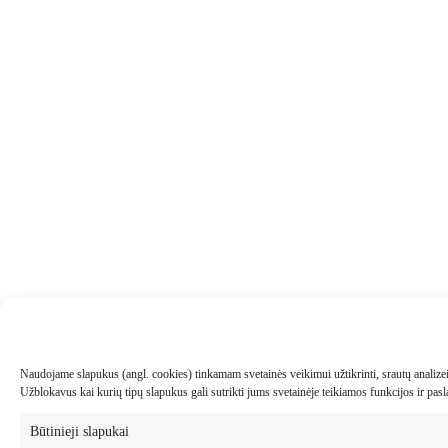
Naudojame slapukus (angl. cookies) tinkamam svetainės veikimui užtikrinti, srautų analizei, 
Užblokavus kai kurių tipų slapukus gali sutrikti jums svetainėje teikiamos funkcijos ir pa
Būtinieji slapukai