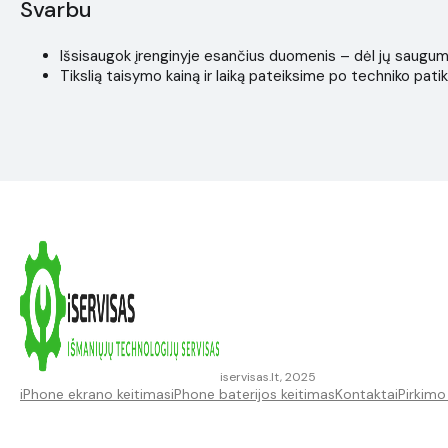
Svarbu
Išsisaugok įrenginyje esančius duomenis – dėl jų saugumo i
Tikslią taisymo kainą ir laiką pateiksime po techniko patik
iservisas.lt, 2025
iPhone ekrano keitimas
iPhone baterijos keitimas
Kontaktai
Pirkimo