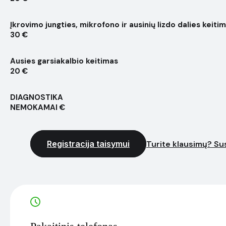
Įkrovimo jungties, mikrofono ir ausinių lizdo dalies keiti
30 €
Ausies garsiakalbio keitimas
20 €
DIAGNOSTIKA
NEMOKAMAI €
Registracija taisymui
Turite klausimų? Sus