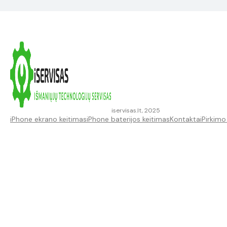
iservisas.lt, 2025
iPhone ekrano keitimas
iPhone baterijos keitimas
Kontaktai
Pirkimo