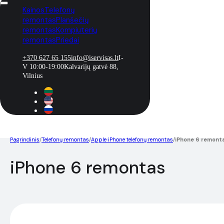
Kainos
Telefonų
remontas
Planšečių
remontas
Kompiuterių
remontas
Priedai
+370 627 65 155
info@iservisas.lt
I-
V 10:00-19:00
Kalvarijų gatvė 88,
Vilnius
Pagrindinis
/
Telefonų remontas
/
Apple iPhone telefonų remontas
/
iPhone 6 remont
iPhone 6 remontas