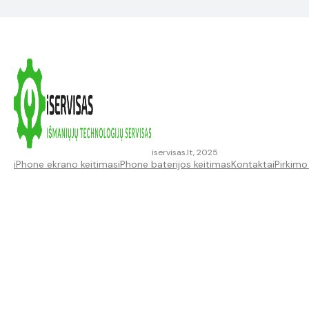
iservisas.lt, 2025
iPhone ekrano keitimas
iPhone baterijos keitimas
Kontaktai
Pirkimo