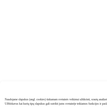
Naudojame slapukus (angl. cookies) tinkamam svetainės veikimui užtikrinti, srautų analizei, 
Užblokavus kai kurių tipų slapukus gali sutrikti jums svetainėje teikiamos funkcijos ir pa