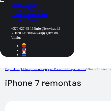
Kainos
Telefonų
remontas
Planšečių
remontas
Kompiuterių
remontas
Priedai
+370 627 65 155
info@iservisas.lt
I-
V 10:00-19:00
Kalvarijų gatvė 88,
Vilnius
Pagrindinis
/
Telefonų remontas
/
Apple iPhone telefonų remontas
/
iPhone 7 remont
iPhone 7 remontas