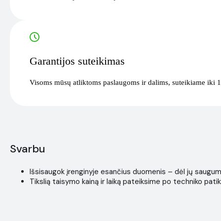
Garantijos suteikimas
Visoms mūsų atliktoms paslaugoms ir dalims, suteikiame iki 1
Svarbu
Išsisaugok įrenginyje esančius duomenis – dėl jų saugumo i
Tikslią taisymo kainą ir laiką pateiksime po techniko patik