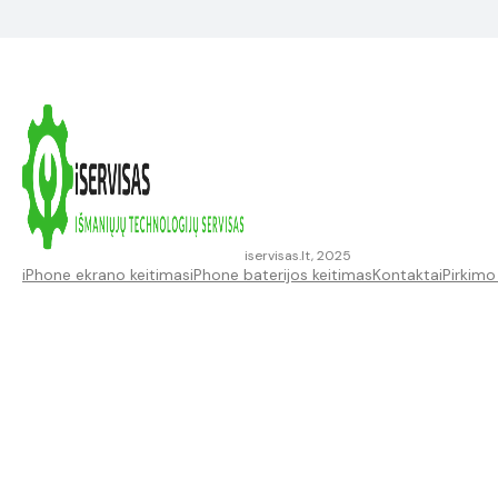
iservisas.lt, 2025
iPhone ekrano keitimas
iPhone baterijos keitimas
Kontaktai
Pirkimo