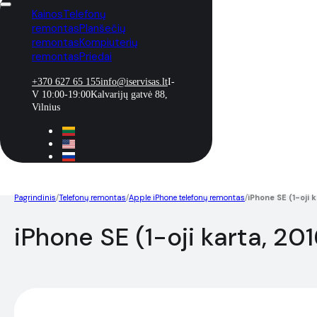
Kainos
Telefonų
remontas
Planšečių
remontas
Kompiuterių
remontas
Priedai
+370 627 65 155
info@iservisas.lt
I-
V 10:00-19:00
Kalvarijų gatvė 88,
Vilnius
Pagrindinis
/
Telefonų remontas
/
Apple iPhone telefonų remontas
/
iPhone SE (1-oji 
iPhone SE (1-oji karta, 20