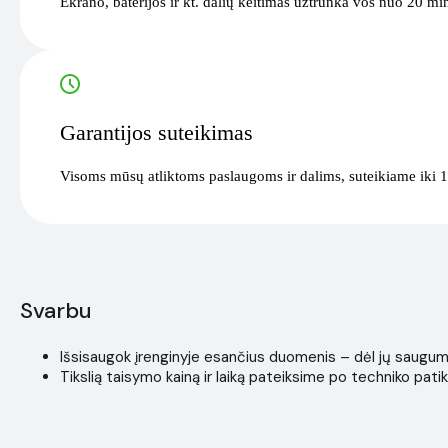
Ekrano, baterijos ir kt. dalių keitimas užtrunka vos nuo 20 mi
Garantijos suteikimas
Visoms mūsų atliktoms paslaugoms ir dalims, suteikiame iki 1
Svarbu
Išsisaugok įrenginyje esančius duomenis – dėl jų saugumo i
Tikslią taisymo kainą ir laiką pateiksime po techniko patik