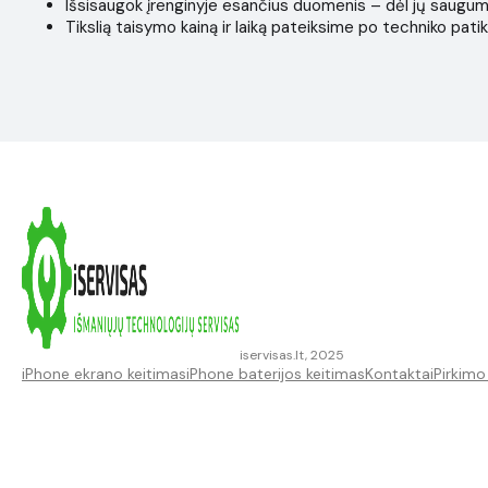
Išsisaugok įrenginyje esančius duomenis – dėl jų saugumo i
Tikslią taisymo kainą ir laiką pateiksime po techniko patik
iservisas.lt, 2025
iPhone ekrano keitimas
iPhone baterijos keitimas
Kontaktai
Pirkimo