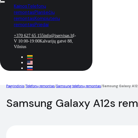
Kainos
Telefonų
remontas
Planšečių
remontas
Kompiuterių
remontas
Priedai
+370 627 65 155
info@iservisas.lt
I-
V 10:00-19:00
Kalvarijų gatvė 88,
Vilnius
Pagrindinis
/
Telefonų remontas
/
Samsung telefonų remontas
/
Samsung Galaxy A12
Samsung Galaxy A12s re