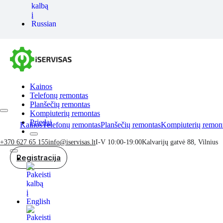
Kainos
Telefonų remontas
Planšečių remontas
Kompiuterių remontas
Priedai
Kainos
Telefonų remontas
Planšečių remontas
Kompiuterių remon
+370 627 65 155
info@iservisas.lt
I-V 10:00-19:00
Kalvarijų gatvė 88, Vilnius
Registracija