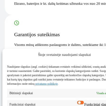
Ekrano, baterijos ir kt. dalių keitimas užtrunka vos nuo 20 mi
Garantijos suteikimas
Visoms mūsų atliktoms paslaugoms ir dalims, suteikiame iki 1
Šioje svetainėje naudojami slapukai
Naudojame slapukus (angl. cookies) tinkamam svetainės veikimui užtikrinti, srautų analiz
ir turiniui suasmeninti. Galite pasirinkti, su kuriomis slapukų kategorijomis sutikti. Susip
Svarbu
aprašymais ir pakeisti pasirinkimus galite spustelėję ant konkrečios slapukų kategorijos
kai kurių tipų slapukus gali sutrikti jums svetainėje teikiamos funkcijos ir paslaugos. Da
informacijos rasite mūsų
privatumo politikoje
.
Išsisaugok įrenginyje esančius duomenis – dėl jų saugumo i
Tikslią taisymo kainą ir laiką pateiksime po techniko patik
Būtinieji slapukai
Visada 
Funkciniai sla
Funkciniai slapukai