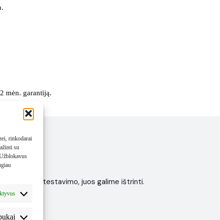
n.
2 mėn. garantiją.
ei, rinkodarai
ažinti su
. Užblokavus
ugiau
r įrenginio testavimo, juos galime ištrinti.
ros.
aktyvus
pukai