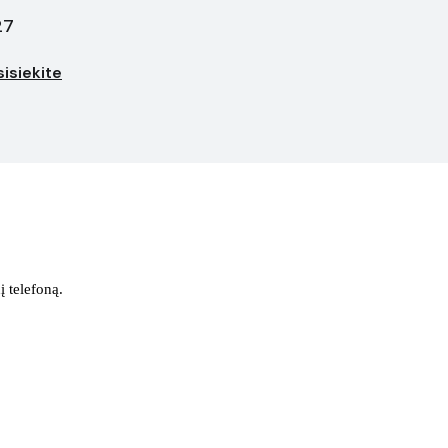
27
isiekite
į telefoną.