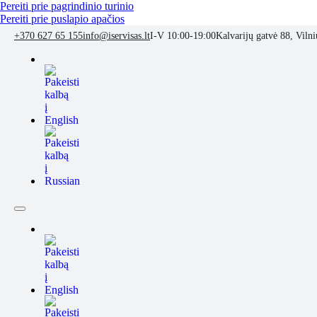
Pereiti prie pagrindinio turinio
Pereiti prie puslapio apačios
+370 627 65 155
info@iservisas.lt
I-V 10:00-19:00
Kalvarijų gatvė 88, Vilni