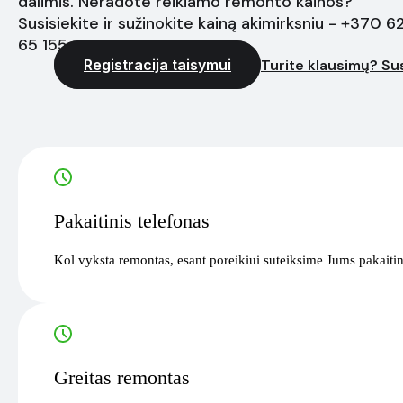
dalimis. Neradote reikiamo remonto kainos?
Susisiekite ir sužinokite kainą akimirksniu - +370 6
65 155
Registracija taisymui
Turite klausimų? Sus
Pakaitinis telefonas
Kol vyksta remontas, esant poreikiui suteiksime Jums pakaitin
Greitas remontas