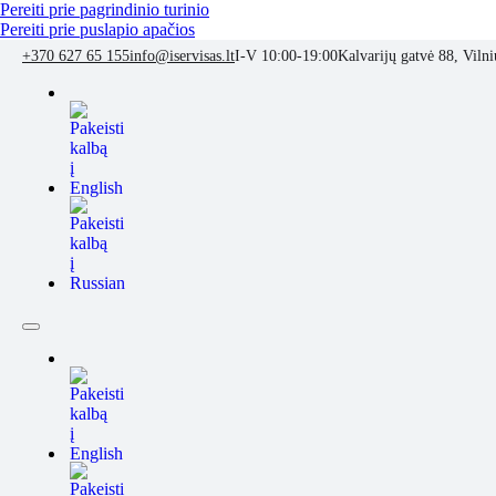
Pereiti prie pagrindinio turinio
Pereiti prie puslapio apačios
+370 627 65 155
info@iservisas.lt
I-V 10:00-19:00
Kalvarijų gatvė 88, Vilni