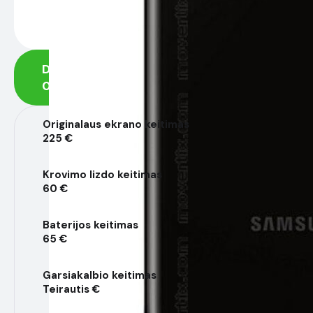
Diagnostika
0 €
Originalaus ekrano keitimas
225 €
Krovimo lizdo keitimas
60 €
Baterijos keitimas
65 €
Garsiakalbio keitimas
Teirautis €