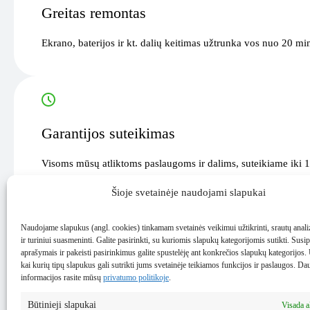
Greitas remontas
Ekrano, baterijos ir kt. dalių keitimas užtrunka vos nuo 20 mi
Garantijos suteikimas
Visoms mūsų atliktoms paslaugoms ir dalims, suteikiame iki 1
Šioje svetainėje naudojami slapukai
Naudojame slapukus (angl. cookies) tinkamam svetainės veikimui užtikrinti, srautų analiz
ir turiniui suasmeninti. Galite pasirinkti, su kuriomis slapukų kategorijomis sutikti. Susip
Svarbu
aprašymais ir pakeisti pasirinkimus galite spustelėję ant konkrečios slapukų kategorijos
kai kurių tipų slapukus gali sutrikti jums svetainėje teikiamos funkcijos ir paslaugos. Da
informacijos rasite mūsų
privatumo politikoje
.
Išsisaugok įrenginyje esančius duomenis – dėl jų saugumo i
Tikslią taisymo kainą ir laiką pateiksime po techniko patik
Būtinieji slapukai
Visada 