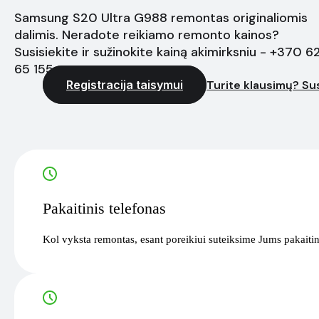
Samsung S20 Ultra G988 remontas originaliomis
dalimis. Neradote reikiamo remonto kainos?
Susisiekite ir sužinokite kainą akimirksniu - +370 6
65 155
Registracija taisymui
Turite klausimų? Sus
Pakaitinis telefonas
Kol vyksta remontas, esant poreikiui suteiksime Jums pakaitin