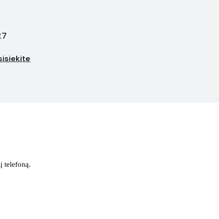
27
isiekite
į telefoną.