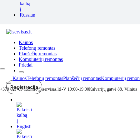
Kainos
Telefonų remontas
Planšečių remontas
Kompiuterių remontas
Priedai
Kainos
Telefonų remontas
Planšečių remontas
Kompiuterių remon
Registracija
+370 627 65 155
info@iservisas.lt
I-V 10:00-19:00
Kalvarijų gatvė 88, Vilnius