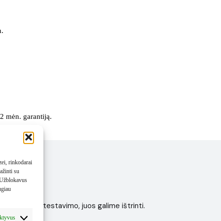
n.
2 mėn. garantiją.
ei, rinkodarai
ažinti su
. Užblokavus
ugiau
r įrenginio testavimo, juos galime ištrinti.
ros.
aktyvus