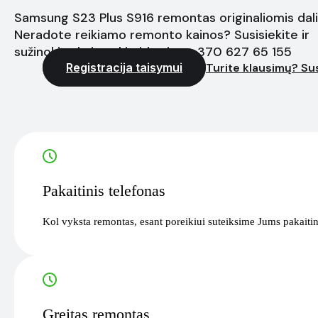
Samsung S23 Plus S916 remontas originaliomis dali
Neradote reikiamo remonto kainos? Susisiekite ir
sužinokite kainą akimirksniu - +370 627 65 155
Registracija taisymui
Turite klausimų? Sus
Pakaitinis telefonas
Kol vyksta remontas, esant poreikiui suteiksime Jums pakaitin
Greitas remontas