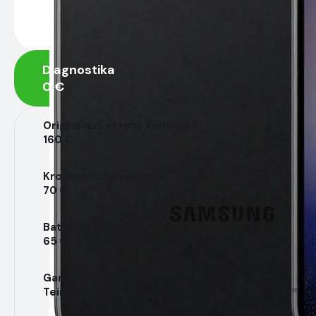
Diagnostika
0 €
Originalaus ekrano keitimas
160 €
Krovimo lizdo keitimas
70 €
Baterijos keitimas
65 €
Garsiakalbio keitimas
Teirautis €