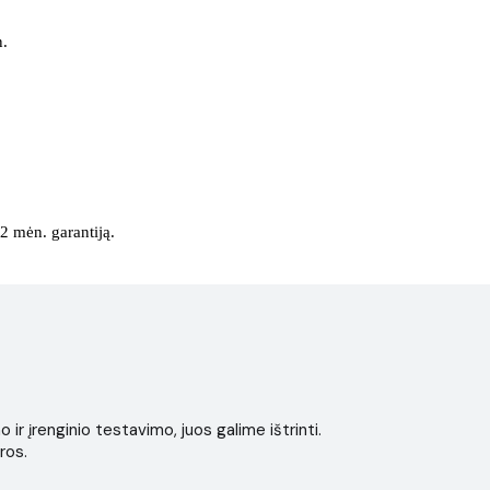
n.
2 mėn. garantiją.
r įrenginio testavimo, juos galime ištrinti.
ros.