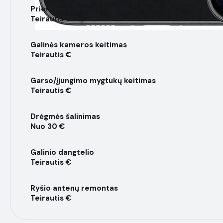
Priekinės kameros keitimas
Teirautis €
Galinės kameros keitimas
Teirautis €
Garso/įjungimo mygtukų keitimas
Teirautis €
Drėgmės šalinimas
Nuo 30 €
Galinio dangtelio
Teirautis €
Ryšio antenų remontas
Teirautis €