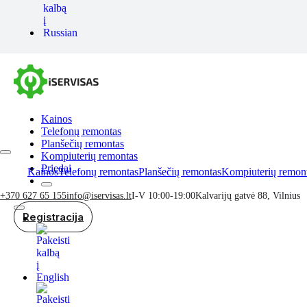
Kainos
Telefonų remontas
Planšečių remontas
Kompiuterių remontas
Priedai
Kainos
Telefonų remontas
Planšečių remontas
Kompiuterių remon
+370 627 65 155
info@iservisas.lt
I-V 10:00-19:00
Kalvarijų gatvė 88, Vilnius
Registracija