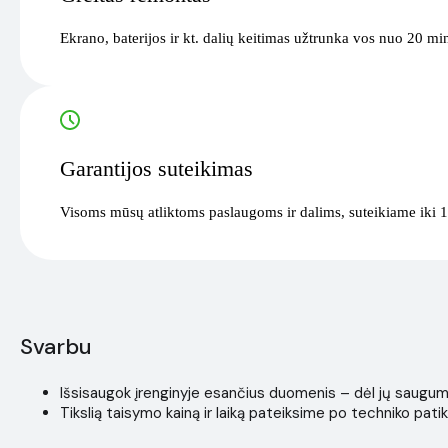
Ekrano, baterijos ir kt. dalių keitimas užtrunka vos nuo 20 mi
Garantijos suteikimas
Visoms mūsų atliktoms paslaugoms ir dalims, suteikiame iki 1
Svarbu
Išsisaugok įrenginyje esančius duomenis – dėl jų saugumo i
Tikslią taisymo kainą ir laiką pateiksime po techniko patik