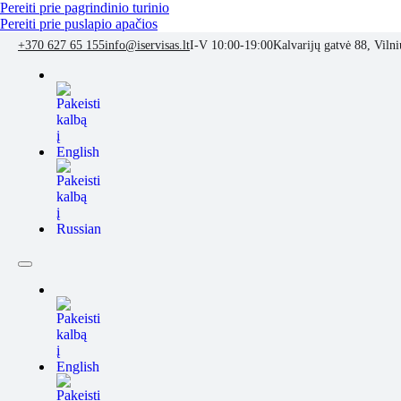
Pereiti prie pagrindinio turinio
Pereiti prie puslapio apačios
+370 627 65 155
info@iservisas.lt
I-V 10:00-19:00
Kalvarijų gatvė 88, Vilni