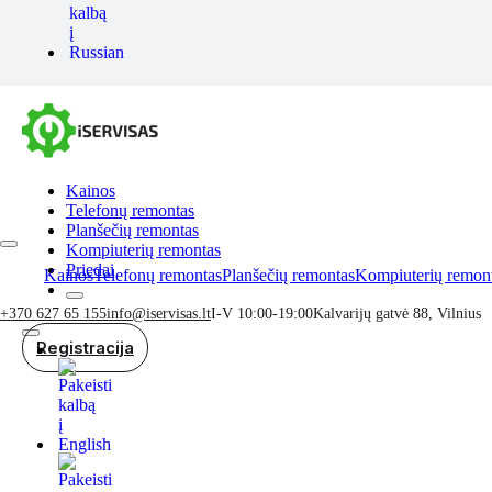
Kainos
Telefonų remontas
Planšečių remontas
Kompiuterių remontas
Priedai
Kainos
Telefonų remontas
Planšečių remontas
Kompiuterių remon
+370 627 65 155
info@iservisas.lt
I-V 10:00-19:00
Kalvarijų gatvė 88, Vilnius
Registracija