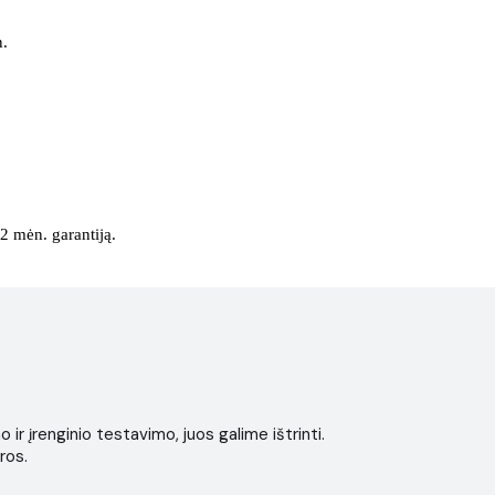
n.
2 mėn. garantiją.
r įrenginio testavimo, juos galime ištrinti.
ros.