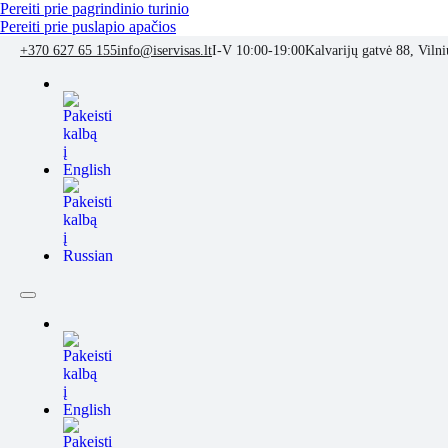
Pereiti prie pagrindinio turinio
Pereiti prie puslapio apačios
+370 627 65 155
info@iservisas.lt
I-V 10:00-19:00
Kalvarijų gatvė 88, Vilni