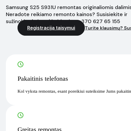
Samsung S25 S931U remontas originaliomis dalimis
Neradote reikiamo remonto kainos? Susisiekite ir
sužinokite kainą akimirksniu - +370 627 65 155
Registracija taisymui
Turite klausimų? Sus
Pakaitinis telefonas
Kol vyksta remontas, esant poreikiui suteiksime Jums pakaitin
Greitas remontas