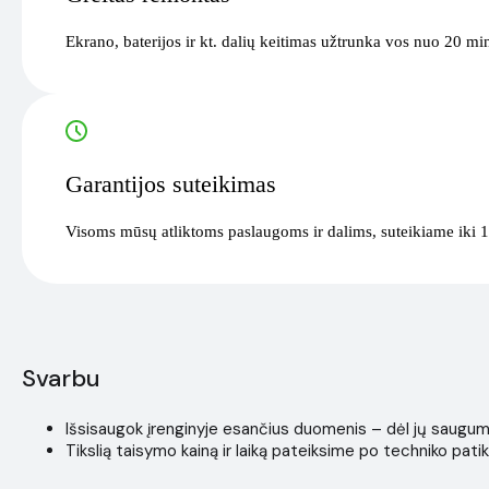
Ekrano, baterijos ir kt. dalių keitimas užtrunka vos nuo 20 mi
Garantijos suteikimas
Visoms mūsų atliktoms paslaugoms ir dalims, suteikiame iki 1
Svarbu
Išsisaugok įrenginyje esančius duomenis – dėl jų saugumo i
Tikslią taisymo kainą ir laiką pateiksime po techniko patik