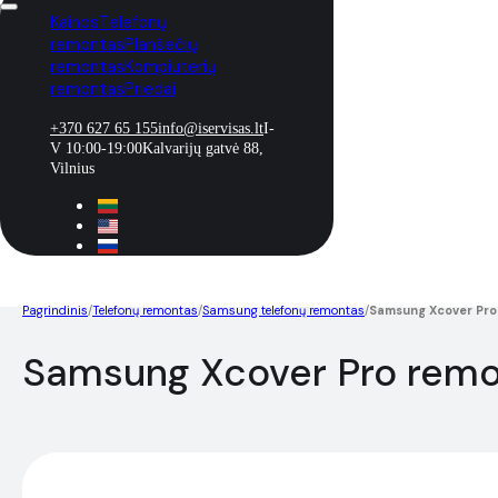
Kainos
Telefonų
remontas
Planšečių
remontas
Kompiuterių
remontas
Priedai
+370 627 65 155
info@iservisas.lt
I-
V 10:00-19:00
Kalvarijų gatvė 88,
Vilnius
Pagrindinis
/
Telefonų remontas
/
Samsung telefonų remontas
/
Samsung Xcover Pro
Samsung Xcover Pro rem