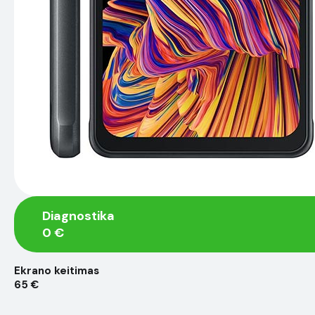
Diagnostika
0 €
Ekrano keitimas
65 €