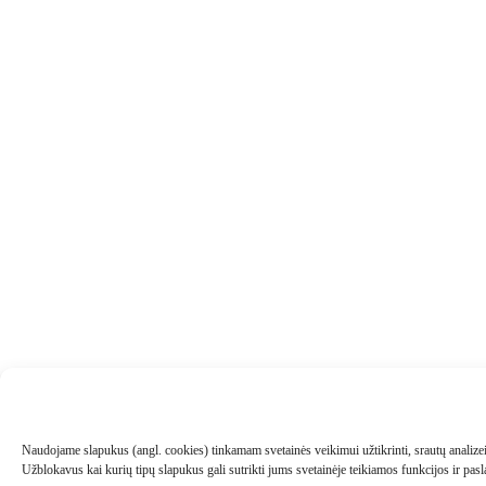
Naudojame slapukus (angl. cookies) tinkamam svetainės veikimui užtikrinti, srautų analizei, 
Užblokavus kai kurių tipų slapukus gali sutrikti jums svetainėje teikiamos funkcijos ir pa