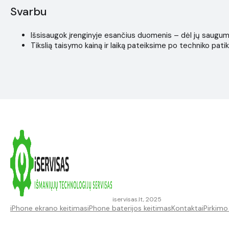
Svarbu
Išsisaugok įrenginyje esančius duomenis – dėl jų saugumo i
Tikslią taisymo kainą ir laiką pateiksime po techniko patik
iservisas.lt, 2025
iPhone ekrano keitimas
iPhone baterijos keitimas
Kontaktai
Pirkimo