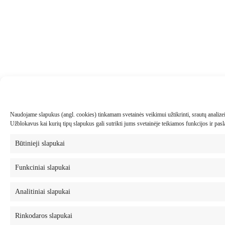
Naudojame slapukus (angl. cookies) tinkamam svetainės veikimui užtikrinti, srautų analizei, 
Užblokavus kai kurių tipų slapukus gali sutrikti jums svetainėje teikiamos funkcijos ir pa
Būtinieji slapukai
Funkciniai slapukai
Analitiniai slapukai
Rinkodaros slapukai