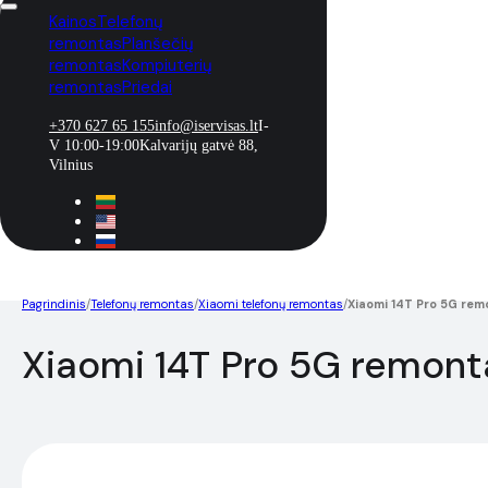
Kainos
Telefonų
remontas
Planšečių
remontas
Kompiuterių
remontas
Priedai
+370 627 65 155
info@iservisas.lt
I-
V 10:00-19:00
Kalvarijų gatvė 88,
Vilnius
Pagrindinis
/
Telefonų remontas
/
Xiaomi telefonų remontas
/
Xiaomi 14T Pro 5G rem
Xiaomi 14T Pro 5G remont