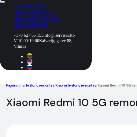
Kainos
Telefonų
remontas
Planšečių
remontas
Kompiuterių
remontas
Priedai
+370 627 65 155
info@iservisas.lt
I-
V 10:00-19:00
Kalvarijų gatvė 88,
Vilnius
Pagrindinis
/
Telefonų remontas
/
Xiaomi telefonų remontas
/
Xiaomi Redmi 10 5G r
Xiaomi Redmi 10 5G remo