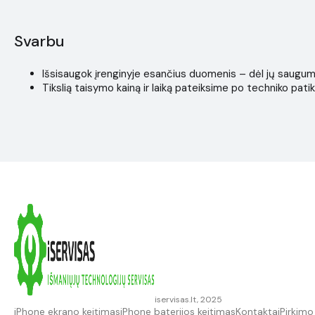
Svarbu
Išsisaugok įrenginyje esančius duomenis – dėl jų saugumo i
Tikslią taisymo kainą ir laiką pateiksime po techniko patik
iservisas.lt, 2025
iPhone ekrano keitimas
iPhone baterijos keitimas
Kontaktai
Pirkimo