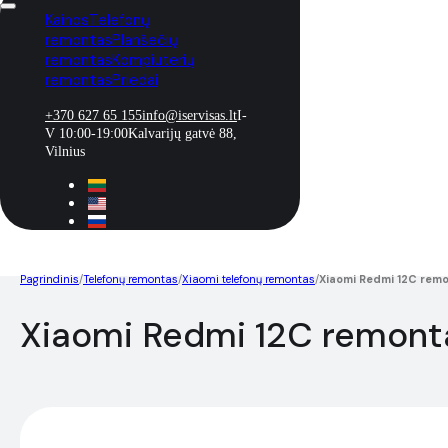
Kainos
Telefonų
remontas
Planšečių
remontas
Kompiuterių
remontas
Priedai
+370 627 65 155
info@iservisas.lt
I-
V 10:00-19:00
Kalvarijų gatvė 88,
Vilnius
Pagrindinis
/
Telefonų remontas
/
Xiaomi telefonų remontas
/
Xiaomi Redmi 12C rem
Xiaomi Redmi 12C remont