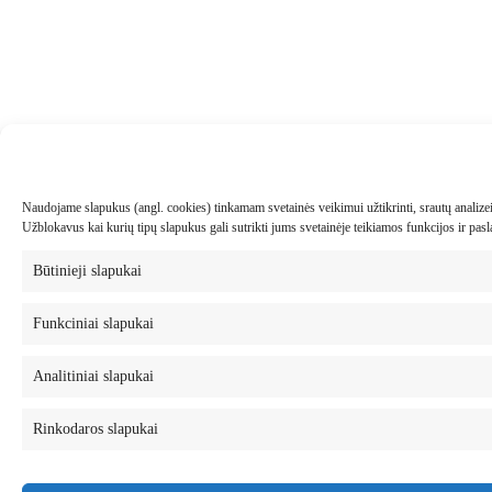
Naudojame slapukus (angl. cookies) tinkamam svetainės veikimui užtikrinti, srautų analizei, 
Užblokavus kai kurių tipų slapukus gali sutrikti jums svetainėje teikiamos funkcijos ir pa
Būtinieji slapukai
Funkciniai slapukai
Analitiniai slapukai
Rinkodaros slapukai