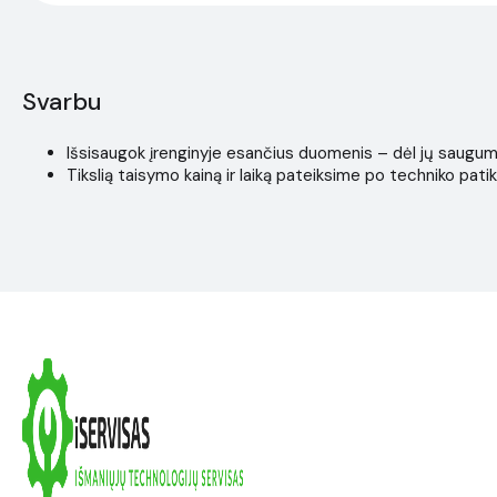
Svarbu
Išsisaugok įrenginyje esančius duomenis – dėl jų saugumo i
Tikslią taisymo kainą ir laiką pateiksime po techniko patik