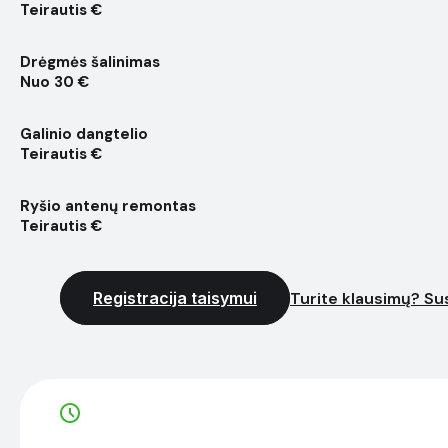
Teirautis €
Drėgmės šalinimas
Nuo 30 €
Galinio dangtelio
Teirautis €
Ryšio antenų remontas
Teirautis €
Registracija taisymui
Turite klausimų? Sus