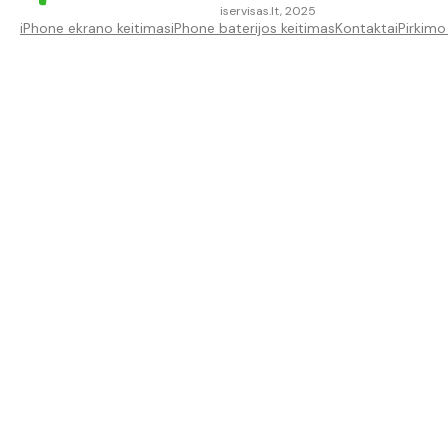
iservisas.lt, 2025
iPhone ekrano keitimas
iPhone baterijos keitimas
Kontaktai
Pirkimo