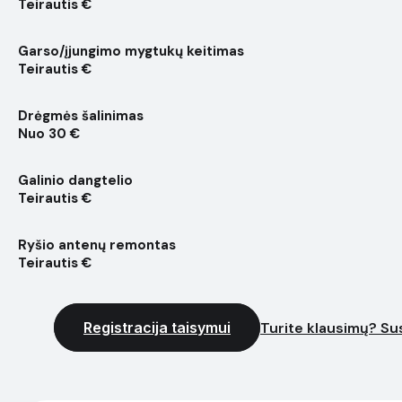
Teirautis €
Garso/įjungimo mygtukų keitimas
Teirautis €
Drėgmės šalinimas
Nuo 30 €
Galinio dangtelio
Teirautis €
Ryšio antenų remontas
Teirautis €
Registracija taisymui
Turite klausimų? Sus