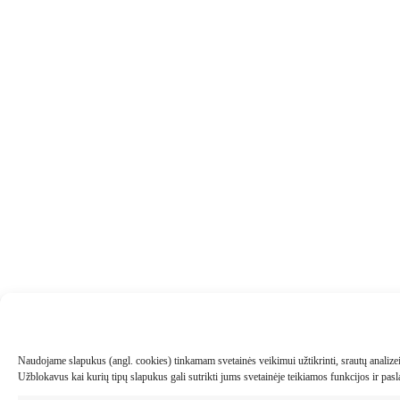
Naudojame slapukus (angl. cookies) tinkamam svetainės veikimui užtikrinti, srautų analizei, 
Užblokavus kai kurių tipų slapukus gali sutrikti jums svetainėje teikiamos funkcijos ir pa