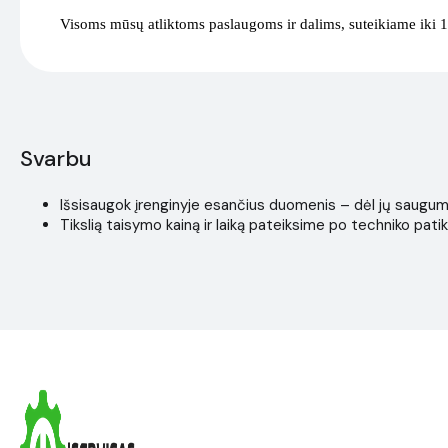
Visoms mūsų atliktoms paslaugoms ir dalims, suteikiame iki 1
Svarbu
Išsisaugok įrenginyje esančius duomenis – dėl jų saugumo i
Tikslią taisymo kainą ir laiką pateiksime po techniko patik