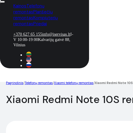
Kainos
Telefonų
remontas
Planšečių
remontas
Kompiuterių
remontas
Priedai
+370 627 65 155
info@iservisas.lt
I-
V 10:00-19:00
Kalvarijų gatvė 88,
Vilnius
Pagrindinis
/
Telefonų remontas
/
Xiaomi telefonų remontas
/
Xiaomi Redmi Note 10
Xiaomi Redmi Note 10S r