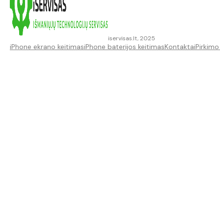
iservisas.lt, 2025
iPhone ekrano keitimas
iPhone baterijos keitimas
Kontaktai
Pirkimo