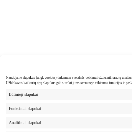
Naudojame slapukus (angl. cookies) tinkamam svetainės veikimui užtikrinti, srautų analizei, 
Užblokavus kai kurių tipų slapukus gali sutrikti jums svetainėje teikiamos funkcijos ir pa
Būtinieji slapukai
Funkciniai slapukai
Analitiniai slapukai