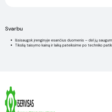
Svarbu
Išsisaugok įrenginyje esančius duomenis – dėl jų saugumo i
Tikslią taisymo kainą ir laiką pateiksime po techniko patik