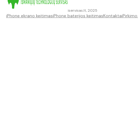
iservisas.lt, 2025
iPhone ekrano keitimas
iPhone baterijos keitimas
Kontaktai
Pirkimo