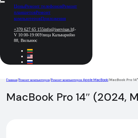
Цены
Ремонт телефонов
Ремонт
планшетов
Ремонт
компьютеров
Приложения
+370 627 65 155
info@iservisas.lt
I-
V 10:00-19:00
Улица Кальварийю
88, Вильнюс
Главная
/
Ремонт компьютеров
/
Ремонт компьютеров Apple MacBook
/
MacBook Pro 14"
MacBook Pro 14″ (2024, M