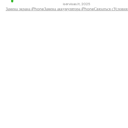
iservisas.lt, 2025
Замена экрана iPhone
Замена аккумулятора iPhone
Связаться с
Условия