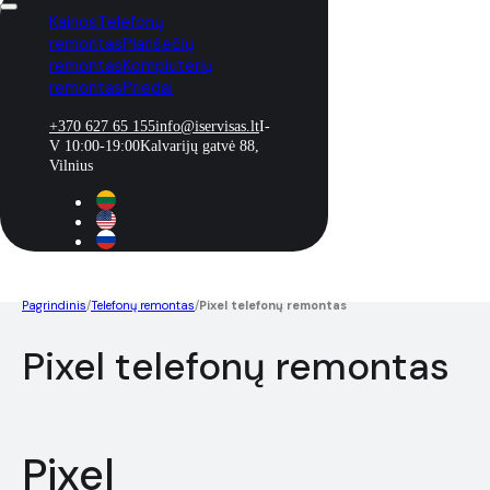
Kainos
Telefonų
remontas
Planšečių
remontas
Kompiuterių
remontas
Priedai
+370 627 65 155
info@iservisas.lt
I-
V 10:00-19:00
Kalvarijų gatvė 88,
Vilnius
Pagrindinis
/
Telefonų remontas
/
Pixel telefonų remontas
Pixel telefonų remontas
Pixel