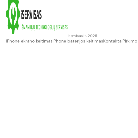
iservisas.lt, 2025
iPhone ekrano keitimas
iPhone baterijos keitimas
Kontaktai
Pirkimo