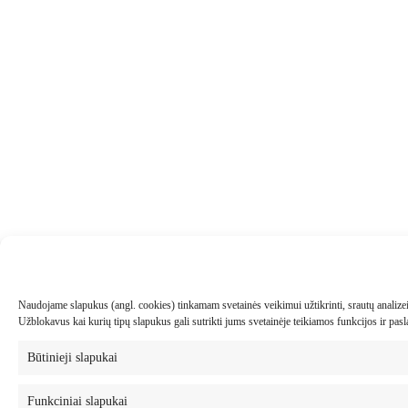
Naudojame slapukus (angl. cookies) tinkamam svetainės veikimui užtikrinti, srautų analizei, 
Užblokavus kai kurių tipų slapukus gali sutrikti jums svetainėje teikiamos funkcijos ir pa
Būtinieji slapukai
Funkciniai slapukai