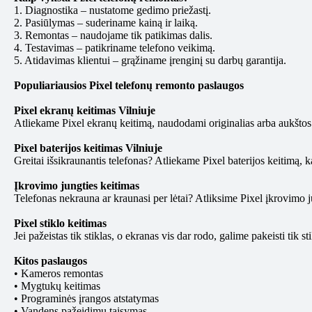
1. Diagnostika – nustatome gedimo priežastį.
2. Pasiūlymas – suderiname kainą ir laiką.
3. Remontas – naudojame tik patikimas dalis.
4. Testavimas – patikriname telefono veikimą.
5. Atidavimas klientui – grąžiname įrenginį su darbų garantija.
Populiariausios Pixel telefonų remonto paslaugos
Pixel ekranų keitimas Vilniuje
Atliekame Pixel ekranų keitimą, naudodami originalias arba aukštos
Pixel baterijos keitimas Vilniuje
Greitai išsikraunantis telefonas? Atliekame Pixel baterijos keitimą, k
Įkrovimo jungties keitimas
Telefonas nekrauna ar kraunasi per lėtai? Atliksime Pixel įkrovimo j
Pixel stiklo keitimas
Jei pažeistas tik stiklas, o ekranas vis dar rodo, galime pakeisti tik s
Kitos paslaugos
• Kameros remontas
• Mygtukų keitimas
• Programinės įrangos atstatymas
• Vandens pažeidimų taisymas