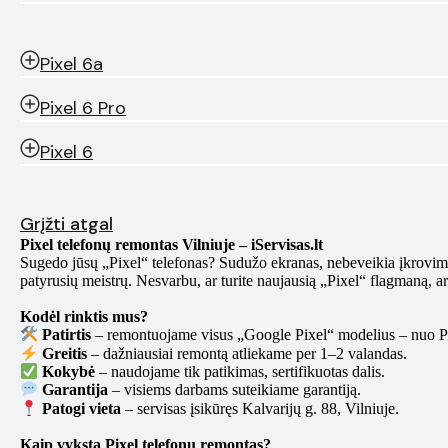
Pixel 6a
Pixel 6 Pro
Pixel 6
Grįžti atgal
Pixel telefonų remontas Vilniuje – iServisas.lt
Sugedo jūsų „Pixel“ telefonas? Sudužo ekranas, nebeveikia įkrovimas a
patyrusių meistrų. Nesvarbu, ar turite naujausią „Pixel“ flagmaną, a
Kodėl rinktis mus?
Patirtis
– remontuojame visus „Google Pixel“ modelius – nuo Pixe
Greitis
– dažniausiai remontą atliekame per 1–2 valandas.
Kokybė
– naudojame tik patikimas, sertifikuotas dalis.
Garantija
– visiems darbams suteikiame garantiją.
Patogi vieta
– servisas įsikūręs Kalvarijų g. 88, Vilniuje.
Kaip vyksta Pixel telefonų remontas?