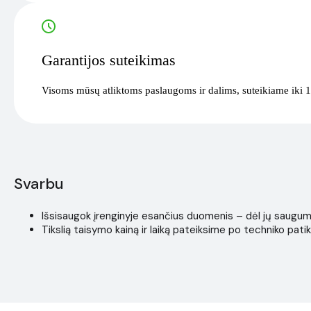
Garantijos suteikimas
Visoms mūsų atliktoms paslaugoms ir dalims, suteikiame iki 1
Svarbu
Išsisaugok įrenginyje esančius duomenis – dėl jų saugumo i
Tikslią taisymo kainą ir laiką pateiksime po techniko patik