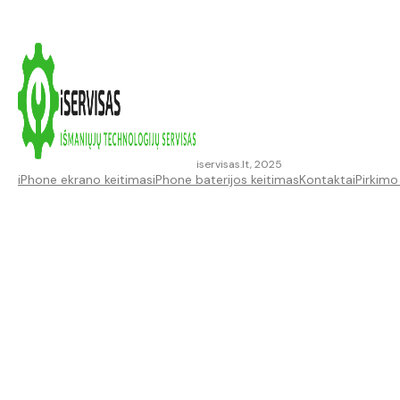
iservisas.lt, 2025
iPhone ekrano keitimas
iPhone baterijos keitimas
Kontaktai
Pirkimo