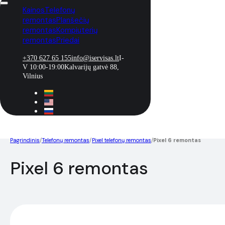
Kainos
Telefonų
remontas
Planšečių
remontas
Kompiuterių
remontas
Priedai
+370 627 65 155
info@iservisas.lt
I-
V 10:00-19:00
Kalvarijų gatvė 88,
Vilnius
Pagrindinis
/
Telefonų remontas
/
Pixel telefonų remontas
/
Pixel 6 remontas
Pixel 6 remontas